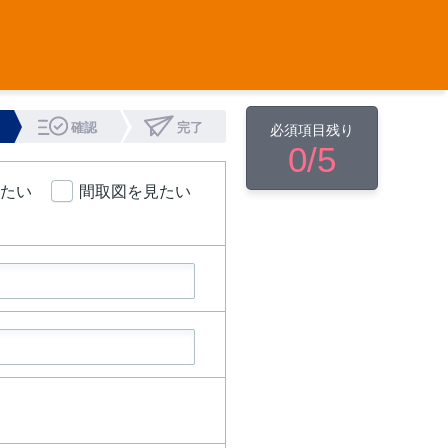
確認
完了
必須項目残り
0
/5
たい
間取図を見たい