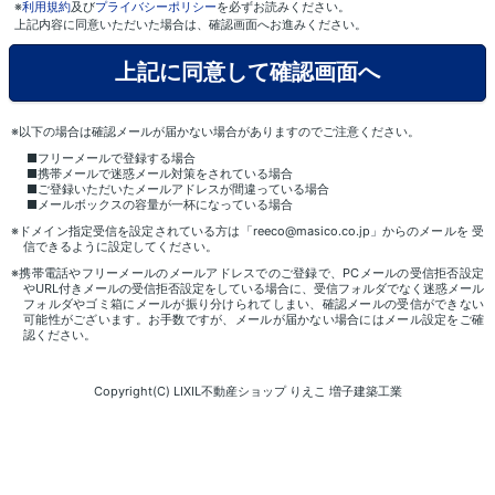
※
利用規約
及び
プライバシーポリシー
を必ずお読みください。
上記内容に同意いただいた場合は、確認画面へお進みください。
※以下の場合は確認メールが届かない場合がありますのでご注意ください。
■フリーメールで登録する場合
■携帯メールで迷惑メール対策をされている場合
■ご登録いただいたメールアドレスが間違っている場合
■メールボックスの容量が一杯になっている場合
※ドメイン指定受信を設定されている方は「reeco@masico.co.jp」からのメールを 受
信できるように設定してください。
※携帯電話やフリーメールのメールアドレスでのご登録で、PCメールの受信拒否設定
やURL付きメールの受信拒否設定をしている場合に、受信フォルダでなく迷惑メール
フォルダやゴミ箱にメールが振り分けられてしまい、確認メールの受信ができない
可能性がございます。お手数ですが、メールが届かない場合にはメール設定をご確
認ください。
Copyright(C) LIXIL不動産ショップ りえこ 増子建築工業