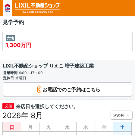
見学予約
売地
1,300万円
LIXIL不動産ショップ りえこ 増子建築工業
営業時間
9:00～17：00
定休日
水曜日
お電話でのご予約はこちら
来店日を選択してください。
2026年 8月
日
月
火
水
木
金
土