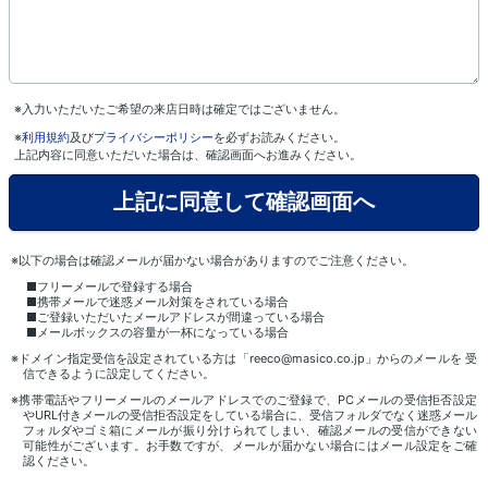
※入力いただいたご希望の来店日時は確定ではございません。
※
利用規約
及び
プライバシーポリシー
を必ずお読みください。
上記内容に同意いただいた場合は、確認画面へお進みください。
※以下の場合は確認メールが届かない場合がありますのでご注意ください。
■フリーメールで登録する場合
■携帯メールで迷惑メール対策をされている場合
■ご登録いただいたメールアドレスが間違っている場合
■メールボックスの容量が一杯になっている場合
※ドメイン指定受信を設定されている方は「reeco@masico.co.jp」からのメールを 受
信できるように設定してください。
※携帯電話やフリーメールのメールアドレスでのご登録で、PCメールの受信拒否設定
やURL付きメールの受信拒否設定をしている場合に、受信フォルダでなく迷惑メール
フォルダやゴミ箱にメールが振り分けられてしまい、確認メールの受信ができない
可能性がございます。お手数ですが、メールが届かない場合にはメール設定をご確
認ください。